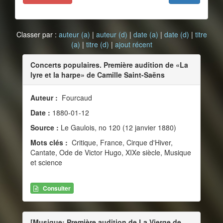
Classer par :
auteur (a)
|
auteur (d)
|
date (a)
|
date (d)
|
titre
(a)
|
titre (d)
|
ajout récent
Concerts populaires. Première audition de «La
lyre et la harpe» de Camille Saint-Saëns
Auteur :
Fourcaud
Date :
1880-01-12
Source :
Le Gaulois, no 120 (12 janvier 1880)
Mots clés :
Critique, France, Cirque d'Hiver,
Cantate, Ode de Victor Hugo, XIXe siècle, Musique
et science
Consulter
[Musique: Première audition de La Vierge de