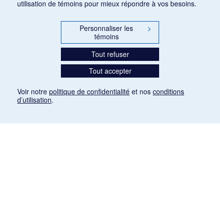
utilisation de témoins pour mieux répondre à vos besoins.
Personnaliser les
>
témoins
Tout refuser
Tout accepter
Voir notre
politique de confidentialité
et nos
conditions
d’utilisation
.
Mention légale
Les articles de presse reproduits dans la banque de données sont libres de droits. Leur
diffusion dans la banque de données est non commerciale et respecte les critères
d'utilisation équitable aux fins de recherche ainsi qu'établie par la Loi sur le droit d'auteur
du Canada (L.R.C. (1985), ch. C-42:
http://laws-lois.justice.gc.ca/fra/lois/C-42/page-
9.html#h-26
). Les PDF des articles des revues suivantes ont été téléchargés (sauf