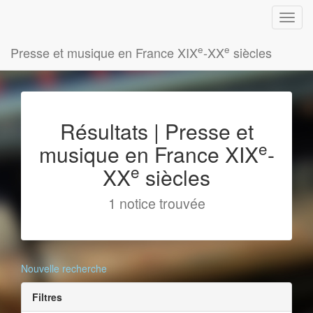
e
e
Presse et musique en France XIX
-XX
siècles
Résultats | Presse et
e
musique en France XIX
-
e
XX
siècles
1 notice trouvée
Nouvelle recherche
Filtres