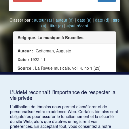
Classer par :
auteur (a)
|
auteur (d)
|
date (a)
|
date (d)
|
titre
(a)
|
titre (d)
|
ajout récent
Belgique. La musique à Bruxelles
Auteur :
Getteman, Auguste
Date :
1922-11
Source :
La Revue musicale, vol. 4, no 1 [23]
(novembre 1922)
Mots clés :
Haendel, Georg Friedrich, Reprise,
Acis et Galathée
L’UdeM reconnaît l’importance de respecter la
vie privée
Consulter
L’utilisation de témoins nous permet d’améliorer et de
personnaliser votre expérience Web. Certains témoins sont
obligatoires pour assurer le fonctionnement et la sécurité
du site Web, alors que d’autres enregistrent vos
préférences. En acceptant tout, vous consentez à notre