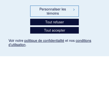
Personnaliser les
>
témoins
Tout refuser
Tout accepter
Voir notre
politique de confidentialité
et nos
conditions
d’utilisation
.
Mention légale
Les articles de presse reproduits dans la banque de données sont libres de droits. Leur
diffusion dans la banque de données est non commerciale et respecte les critères
d'utilisation équitable aux fins de recherche ainsi qu'établie par la Loi sur le droit d'auteur
du Canada (L.R.C. (1985), ch. C-42:
http://laws-lois.justice.gc.ca/fra/lois/C-42/page-
9.html#h-26
). Les PDF des articles des revues suivantes ont été téléchargés (sauf
quelques exceptions) de Gallica: Le Ménestrel, La Musique pendant la guerre, La Tribune
de Saint-Gervais, Le Mercure de France, La Revue politique et littéraire «Revue bleue».