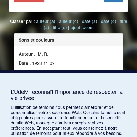
Classer par :
auteur (a)
|
auteur (d)
|
date (a)
|
date (d)
|
titre
(a)
|
titre (d)
|
ajout récent
Sons et couleurs
Auteur :
M. R.
Date :
1923-11-09
Source :
Le Guide du concert, vol. 10, no 5 (9
novembre 1923)
Mots clés :
Synesthésie, Amiguiet, Marcel
L’UdeM reconnaît l’importance de respecter la
vie privée
Consulter
L’utilisation de témoins nous permet d’améliorer et de
personnaliser votre expérience Web. Certains témoins sont
obligatoires pour assurer le fonctionnement et la sécurité
du site Web, alors que d’autres enregistrent vos
préférences. En acceptant tout, vous consentez à notre
utilisation de témoins pour mieux répondre à vos besoins.