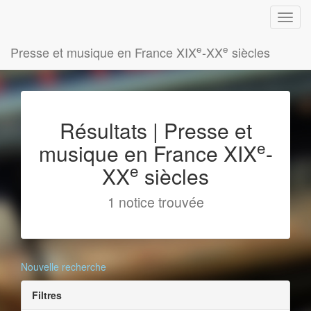
e
e
Presse et musique en France XIX
-XX
siècles
Résultats | Presse et
e
musique en France XIX
-
e
XX
siècles
1 notice trouvée
Nouvelle recherche
Filtres