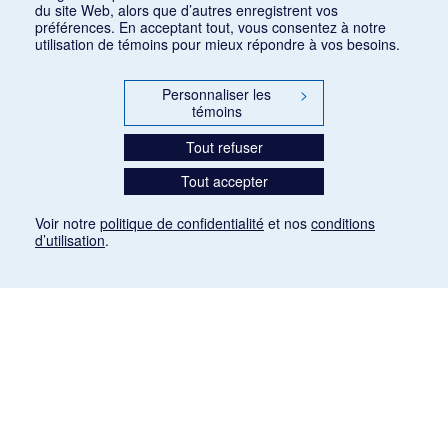
du site Web, alors que d’autres enregistrent vos
préférences. En acceptant tout, vous consentez à notre
utilisation de témoins pour mieux répondre à vos besoins.
Personnaliser les
>
témoins
Tout refuser
Tout accepter
Voir notre
politique de confidentialité
et nos
conditions
d’utilisation
.
Mention légale
Les articles de presse reproduits dans la banque de données sont libres de droits. Leur
diffusion dans la banque de données est non commerciale et respecte les critères
d'utilisation équitable aux fins de recherche ainsi qu'établie par la Loi sur le droit d'auteur