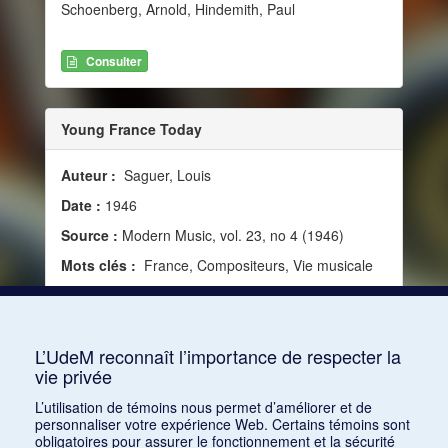
Schoenberg, Arnold, Hindemith, Paul
Consulter
Young France Today
Auteur :
Saguer, Louis
Date :
1946
Source :
Modern Music, vol. 23, no 4 (1946)
Mots clés :
France, Compositeurs, Vie musicale
Consulter
L’UdeM reconnaît l’importance de respecter la
vie privée
1
2
3
4
5
…
1168
L’utilisation de témoins nous permet d’améliorer et de
personnaliser votre expérience Web. Certains témoins sont
obligatoires pour assurer le fonctionnement et la sécurité