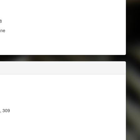
8
nne
, 309