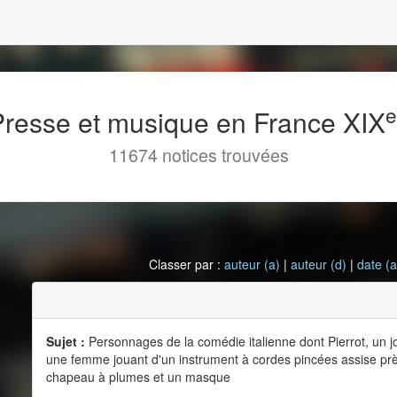
 Presse et musique en France XIX
11674 notices trouvées
Classer par :
auteur (a)
|
auteur (d)
|
date (a
Sujet :
Personnages de la comédie italienne dont Pierrot, un 
une femme jouant d'un instrument à cordes pincées assise prè
chapeau à plumes et un masque