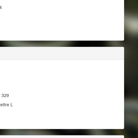
4
, 329
ettre L