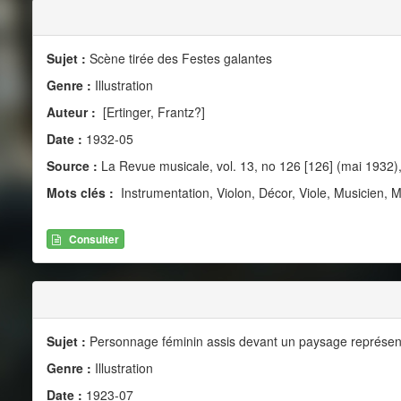
Sujet :
Scène tirée des Festes galantes
Genre :
Illustration
Auteur :
[Ertinger, Frantz?]
Date :
1932-05
Source :
La Revue musicale, vol. 13, no 126 [126] (mai 1932)
Mots clés :
Instrumentation, Violon, Décor, Viole, Musicien, M
Consulter
Sujet :
Personnage féminin assis devant un paysage représent
Genre :
Illustration
Date :
1923-07