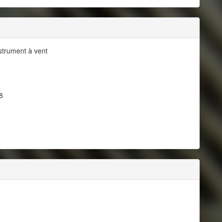
nstrument à vent
8