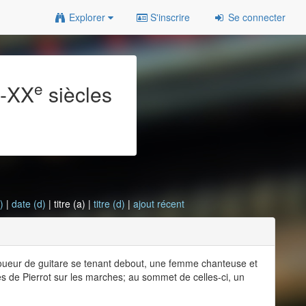
Explorer
S'inscrire
Se connecter
e
e
-XX
siècles
)
|
date (d)
| titre (a) |
titre (d)
|
ajout récent
joueur de guitare se tenant debout, une femme chanteuse et
s de Pierrot sur les marches; au sommet de celles-ci, un