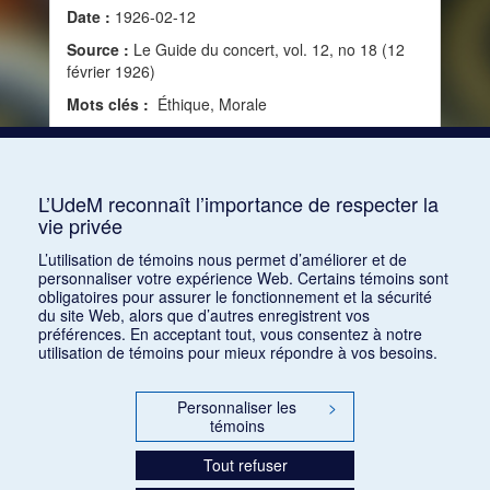
Date :
1926-02-12
Source :
Le Guide du concert, vol. 12, no 18 (12
février 1926)
Mots clés :
Éthique, Morale
Consulter
L’UdeM reconnaît l’importance de respecter la
vie privée
1
2
3
4
5
…
1168
L’utilisation de témoins nous permet d’améliorer et de
personnaliser votre expérience Web. Certains témoins sont
obligatoires pour assurer le fonctionnement et la sécurité
du site Web, alors que d’autres enregistrent vos
préférences. En acceptant tout, vous consentez à notre
utilisation de témoins pour mieux répondre à vos besoins.
Personnaliser les
>
témoins
Tout refuser