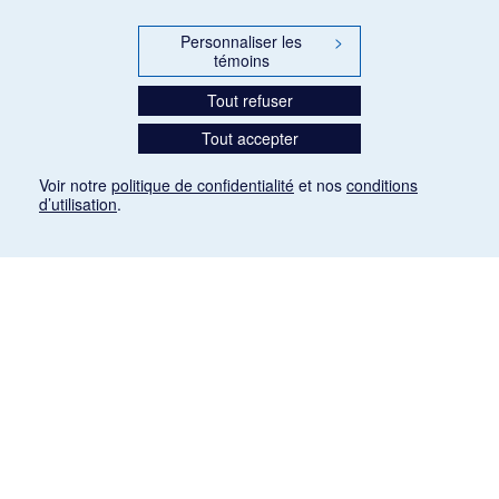
Personnaliser les
>
témoins
Tout refuser
Tout accepter
Voir notre
politique de confidentialité
et nos
conditions
d’utilisation
.
Mention légale
Les articles de presse reproduits dans la banque de données sont libres de droits. Leur
diffusion dans la banque de données est non commerciale et respecte les critères
d'utilisation équitable aux fins de recherche ainsi qu'établie par la Loi sur le droit d'auteur
du Canada (L.R.C. (1985), ch. C-42:
http://laws-lois.justice.gc.ca/fra/lois/C-42/page-
9.html#h-26
). Les PDF des articles des revues suivantes ont été téléchargés (sauf
quelques exceptions) de Gallica: Le Ménestrel, La Musique pendant la guerre, La Tribune
de Saint-Gervais, Le Mercure de France, La Revue politique et littéraire «Revue bleue».