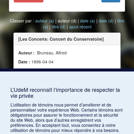
Classer par :
auteur (a)
| auteur (d) |
date (a)
|
date (d)
|
titre
(a)
|
titre (d)
|
ajout récent
[Les Concerts: Concert du Conservatoire]
Auteur :
Bruneau, Alfred
Date :
1896-04-04
Source :
Le Figaro, no 95 (4 avril 1896)
Mots clés :
Critique, France, Fin XIXe siècle,
Stabat Mater de Louis-Albert Bourgault-Ducoudray
L’UdeM reconnaît l’importance de respecter la
vie privée
Consulter
L’utilisation de témoins nous permet d’améliorer et de
personnaliser votre expérience Web. Certains témoins sont
obligatoires pour assurer le fonctionnement et la sécurité
du site Web, alors que d’autres enregistrent vos
préférences. En acceptant tout, vous consentez à notre
utilisation de témoins pour mieux répondre à vos besoins.