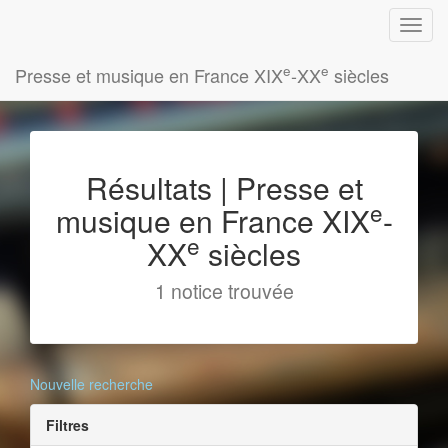
e
e
Presse et musique en France XIX
-XX
siècles
Résultats | Presse et
e
musique en France XIX
-
e
XX
siècles
1 notice trouvée
Nouvelle recherche
Filtres