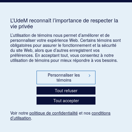
Consulter
L’UdeM reconnaît l’importance de respecter la
vie privée
1
2
3
4
5
…
1168
L’utilisation de témoins nous permet d’améliorer et de
personnaliser votre expérience Web. Certains témoins sont
obligatoires pour assurer le fonctionnement et la sécurité
du site Web, alors que d’autres enregistrent vos
préférences. En acceptant tout, vous consentez à notre
utilisation de témoins pour mieux répondre à vos besoins.
Personnaliser les
>
témoins
Tout refuser
Tout accepter
Voir notre
politique de confidentialité
et nos
conditions
d’utilisation
.