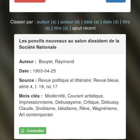
Classer par :
auteur (a)
|
auteur (d)
|
date (a)
|
date (d)
|
titre
(a)
|
titre (d)
| ajout récent
Les poncifs nouveaux au salon dissident de la
Société Nationale
Auteur :
Bouyer, Raymond
Date :
1903-04-25
Source :
Revue politique et littéraire: Revue bleue,
série 4, t. 19, no 17
Mots clés :
Modernité, Courant artistique,
Impressionnisme, Debussysme, Critique, Debussy,
Claude, Snobisme, Idéalisme, Rêve, Wagnérisme,
Art contemporain
Consulter