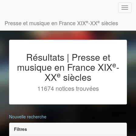
e
e
Presse et musique en France XIX
-XX
siècles
Résultats | Presse et
e
musique en France XIX
-
e
XX
siècles
11674 notices trouvées
Nouvelle recherche
Filtres