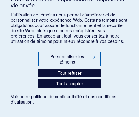
vie privée
1
2
3
4
5
…
1168
L’utilisation de témoins nous permet d’améliorer et de
personnaliser votre expérience Web. Certains témoins sont
obligatoires pour assurer le fonctionnement et la sécurité
du site Web, alors que d’autres enregistrent vos
préférences. En acceptant tout, vous consentez à notre
utilisation de témoins pour mieux répondre à vos besoins.
Personnaliser les
>
témoins
Tout refuser
Tout accepter
Voir notre
politique de confidentialité
et nos
conditions
d’utilisation
.