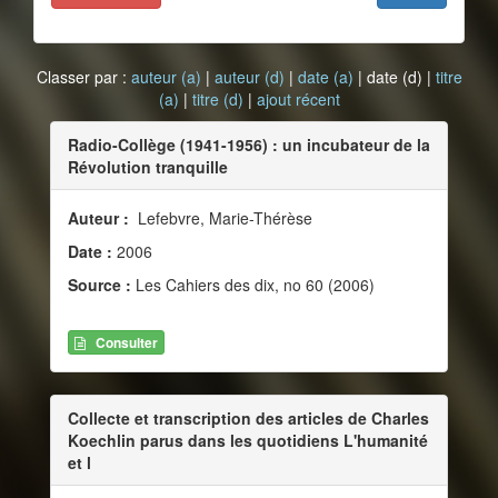
Classer par :
auteur (a)
|
auteur (d)
|
date (a)
| date (d) |
titre
(a)
|
titre (d)
|
ajout récent
Radio-Collège (1941-1956) : un incubateur de la
Révolution tranquille
Auteur :
Lefebvre, Marie-Thérèse
Date :
2006
Source :
Les Cahiers des dix, no 60 (2006)
Consulter
Collecte et transcription des articles de Charles
Koechlin parus dans les quotidiens L'humanité
et l