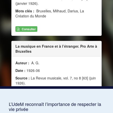
(janvier 1926).
Mots clés :
Bruxelles, Milhaud, Darius, La
Création du Monde
Consulter
La musique en France et à l’étranger. Pro Arte à
Bruxelles
Auteur :
A. G.
Date :
1926-06
Source :
La Revue musicale, vol. 7, no 8 [63] (juin
1926).
Mots clés :
Satie, Erik, Rimski-Korsakov, Nikolaï,
Relâche, Parade, Groupe Pro Arte, Légende du
Tsar Saltan
L’UdeM reconnaît l’importance de respecter la
vie privée