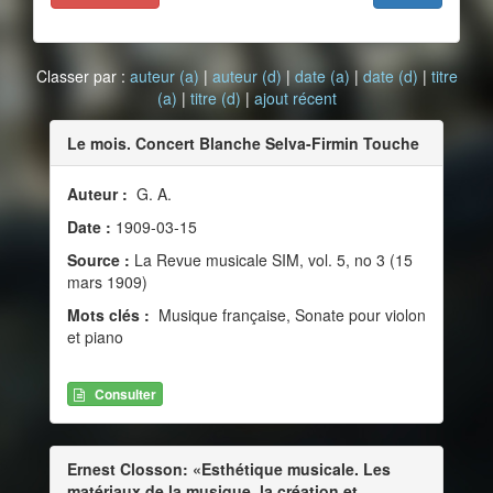
Classer par :
auteur (a)
|
auteur (d)
|
date (a)
|
date (d)
|
titre
(a)
|
titre (d)
|
ajout récent
Le mois. Concert Blanche Selva-Firmin Touche
Auteur :
G. A.
Date :
1909-03-15
Source :
La Revue musicale SIM, vol. 5, no 3 (15
mars 1909)
Mots clés :
Musique française, Sonate pour violon
et piano
Consulter
Ernest Closson: «Esthétique musicale. Les
matériaux de la musique, la création et