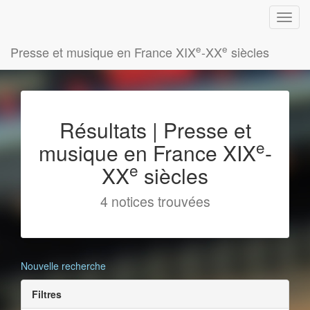
e
e
Presse et musique en France XIX
-XX
siècles
Résultats | Presse et
e
musique en France XIX
-
e
XX
siècles
4 notices trouvées
Nouvelle recherche
Filtres