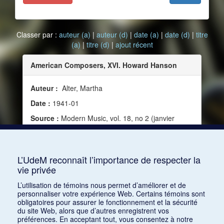
Classer par :
auteur (a)
|
auteur (d)
|
date (a)
|
date (d)
|
titre
(a)
|
titre (d)
|
ajout récent
American Composers, XVI. Howard Hanson
Auteur :
Alter, Martha
Date :
1941-01
Source :
Modern Music, vol. 18, no 2 (janvier
1941)
Mots clés :
Nationalisme, Musique américaine,
Carrière, Direction d'orchestre
L’UdeM reconnaît l’importance de respecter la
vie privée
Consulter
L’utilisation de témoins nous permet d’améliorer et de
personnaliser votre expérience Web. Certains témoins sont
obligatoires pour assurer le fonctionnement et la sécurité
du site Web, alors que d’autres enregistrent vos
préférences. En acceptant tout, vous consentez à notre