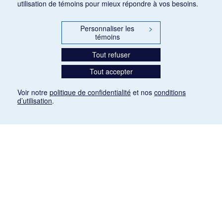
utilisation de témoins pour mieux répondre à vos besoins.
Personnaliser les
>
témoins
Tout refuser
Tout accepter
Voir notre
politique de confidentialité
et nos
conditions
d’utilisation
.
Mention légale
Les articles de presse reproduits dans la banque de données sont libres de droits. Leur
diffusion dans la banque de données est non commerciale et respecte les critères
d'utilisation équitable aux fins de recherche ainsi qu'établie par la Loi sur le droit d'auteur
du Canada (L.R.C. (1985), ch. C-42:
http://laws-lois.justice.gc.ca/fra/lois/C-42/page-
9.html#h-26
). Les PDF des articles des revues suivantes ont été téléchargés (sauf