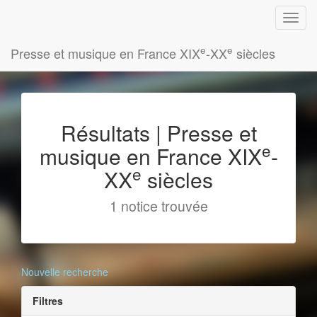
e
e
Presse et musique en France XIX
-XX
siècles
Résultats | Presse et
e
musique en France XIX
-
e
XX
siècles
1 notice trouvée
Nouvelle recherche
Filtres