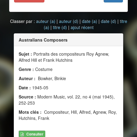
Classer par :
auteur (a)
|
auteur (d)
|
date (a)
|
date (d)
|
titre
(a)
|
titre (d)
|
ajout récent
Australians Composers
Sujet :
Portraits des compositeurs Roy Agnew,
Alfred Hill et Frank Hutchins
Genre :
Costume
Auteur :
Bowker, Binkie
Date :
1945-05
Source :
Modern Music, vol. 22, no 4 (mai 1945),
252-253
Mots clés :
Compositeur, Hill, Alfred, Agnew, Roy,
Hutchins, Frank
Consulter