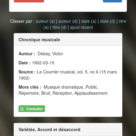
Classer par :
auteur (a)
|
auteur (d)
|
date (a)
|
date (d)
|
titre
(a)
|
titre (d)
|
ajout récent
Chronique musicale
Auteur :
Debay, Victor
Date :
1902-03-15
Source :
Le Courrier musical, vol. 5, no 6 (15 mars
1902)
Mots clés :
Musique dramatique, Public,
Répertoire, Bruit, Réception, Applaudissement
Consulter
Variétés. Accord et désaccord