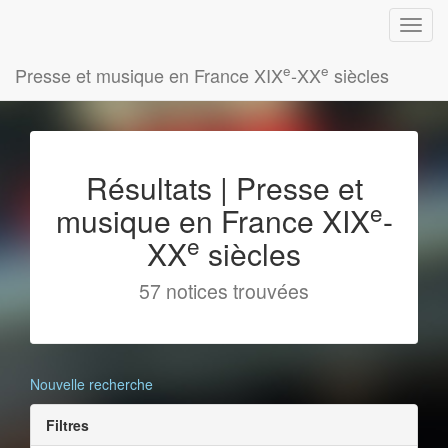
e
e
Presse et musique en France XIX
-XX
siècles
Résultats | Presse et
e
musique en France XIX
-
e
XX
siècles
57 notices trouvées
Nouvelle recherche
Filtres