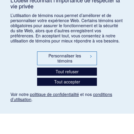
L’UdeM reconnaît l’importance de respecter la
vie privée
1
2
3
4
5
6
L’utilisation de témoins nous permet d’améliorer et de
personnaliser votre expérience Web. Certains témoins sont
obligatoires pour assurer le fonctionnement et la sécurité
du site Web, alors que d’autres enregistrent vos
préférences. En acceptant tout, vous consentez à notre
utilisation de témoins pour mieux répondre à vos besoins.
Personnaliser les
>
témoins
Tout refuser
Tout accepter
Voir notre
politique de confidentialité
et nos
conditions
d’utilisation
.