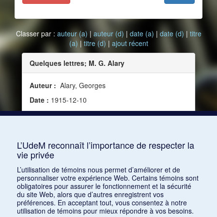
Classer par :
auteur (a)
|
auteur (d)
|
date (a)
|
date (d)
|
titre
(a)
|
titre (d)
|
ajout récent
Quelques lettres; M. G. Alary
Auteur :
Alary, Georges
Date :
1915-12-10
Source :
La Musique pendant la guerre, no 3 (10
décembre 1915)
Mots clés :
Artiste, Guerre
L’UdeM reconnaît l’importance de respecter la
vie privée
Consulter
L’utilisation de témoins nous permet d’améliorer et de
personnaliser votre expérience Web. Certains témoins sont
obligatoires pour assurer le fonctionnement et la sécurité
du site Web, alors que d’autres enregistrent vos
préférences. En acceptant tout, vous consentez à notre
utilisation de témoins pour mieux répondre à vos besoins.