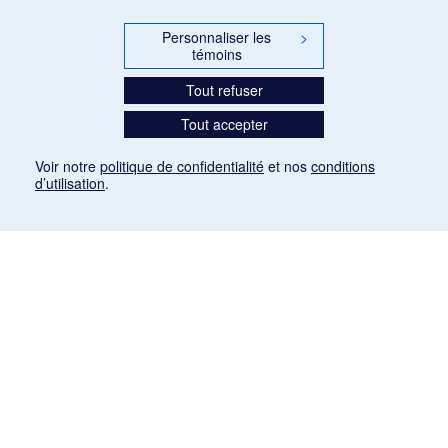
Personnaliser les
>
témoins
Tout refuser
Tout accepter
Voir notre
politique de confidentialité
et nos
conditions
d’utilisation
.
Mention légale
Les articles de presse reproduits dans la banque de données sont libres de droits. Leur
diffusion dans la banque de données est non commerciale et respecte les critères
d'utilisation équitable aux fins de recherche ainsi qu'établie par la Loi sur le droit d'auteur
du Canada (L.R.C. (1985), ch. C-42:
http://laws-lois.justice.gc.ca/fra/lois/C-42/page-
9.html#h-26
). Les PDF des articles des revues suivantes ont été téléchargés (sauf
quelques exceptions) de Gallica: Le Ménestrel, La Musique pendant la guerre, La Tribune
de Saint-Gervais, Le Mercure de France, La Revue politique et littéraire «Revue bleue».