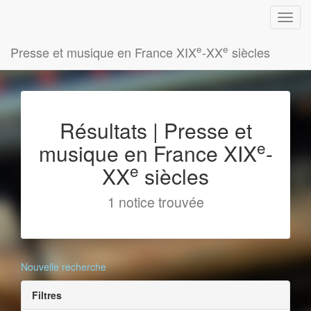
e
e
Presse et musique en France XIX
-XX
siècles
Résultats | Presse et
e
musique en France XIX
-
e
XX
siècles
1 notice trouvée
Nouvelle recherche
Filtres