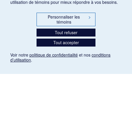
utilisation de témoins pour mieux répondre à vos besoins.
Personnaliser les
>
témoins
Tout refuser
Tout accepter
Voir notre
politique de confidentialité
et nos
conditions
d’utilisation
.
Mention légale
Les articles de presse reproduits dans la banque de données sont libres de droits. Leur
diffusion dans la banque de données est non commerciale et respecte les critères
d'utilisation équitable aux fins de recherche ainsi qu'établie par la Loi sur le droit d'auteur
du Canada (L.R.C. (1985), ch. C-42:
http://laws-lois.justice.gc.ca/fra/lois/C-42/page-
9.html#h-26
). Les PDF des articles des revues suivantes ont été téléchargés (sauf