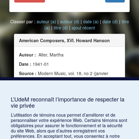
Classer par :
auteur (a)
|
auteur (d)
|
date (a)
|
date (d)
|
titre
(a)
|
titre (d)
|
ajout récent
American Composers, XVI. Howard Hanson
Auteur :
Alter, Martha
Date :
1941-01
Source :
Modern Music, vol. 18, no 2 (janvier
1941)
Mots clés :
Nationalisme, Musique américaine,
Carrière, Direction d'orchestre
L’UdeM reconnaît l’importance de respecter la
vie privée
Consulter
L’utilisation de témoins nous permet d’améliorer et de
personnaliser votre expérience Web. Certains témoins sont
obligatoires pour assurer le fonctionnement et la sécurité
du site Web, alors que d’autres enregistrent vos
préférences. En acceptant tout, vous consentez à notre