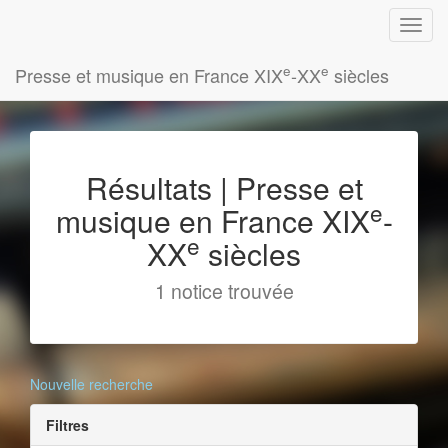
e
e
Presse et musique en France XIX
-XX
siècles
Résultats | Presse et
e
musique en France XIX
-
e
XX
siècles
1 notice trouvée
Nouvelle recherche
Filtres