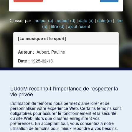
Classer par :
auteur (a)
|
auteur (d)
|
date (a)
|
date (d)
|
titre
(a)
|
titre (d)
|
ajout récent
[La musique et le sport]
Auteur :
Aubert, Pauline
Date :
1925-02-13
Source :
Le Guide du concert, vol. 11, no 18 (13
février 1925)
Mots clés :
Danse
L’UdeM reconnaît l’importance de respecter la
vie privée
Consulter
L’utilisation de témoins nous permet d’améliorer et de
personnaliser votre expérience Web. Certains témoins sont
obligatoires pour assurer le fonctionnement et la sécurité
du site Web, alors que d’autres enregistrent vos
préférences. En acceptant tout, vous consentez à notre
utilisation de témoins pour mieux répondre à vos besoins.