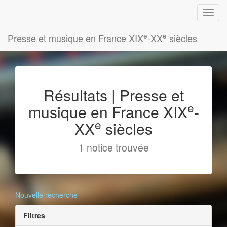
e
e
Presse et musique en France XIX
-XX
siècles
Résultats | Presse et
e
musique en France XIX
-
e
XX
siècles
1 notice trouvée
Nouvelle recherche
Filtres