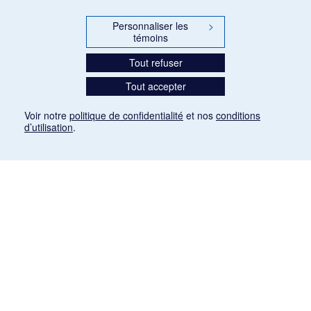
Personnaliser les
>
témoins
Tout refuser
Tout accepter
Voir notre
politique de confidentialité
et nos
conditions
d’utilisation
.
Mention légale
Les articles de presse reproduits dans la banque de données sont libres de droits. Leur
diffusion dans la banque de données est non commerciale et respecte les critères
d'utilisation équitable aux fins de recherche ainsi qu'établie par la Loi sur le droit d'auteur
du Canada (L.R.C. (1985), ch. C-42:
http://laws-lois.justice.gc.ca/fra/lois/C-42/page-
9.html#h-26
). Les PDF des articles des revues suivantes ont été téléchargés (sauf
quelques exceptions) de Gallica: Le Ménestrel, La Musique pendant la guerre, La Tribune
de Saint-Gervais, Le Mercure de France, La Revue politique et littéraire «Revue bleue».