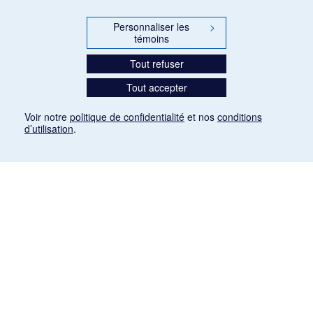
Personnaliser les
>
témoins
Tout refuser
Tout accepter
Voir notre
politique de confidentialité
et nos
conditions
d’utilisation
.
Mention légale
Les articles de presse reproduits dans la banque de données sont libres de droits. Leur
diffusion dans la banque de données est non commerciale et respecte les critères
d'utilisation équitable aux fins de recherche ainsi qu'établie par la Loi sur le droit d'auteur
du Canada (L.R.C. (1985), ch. C-42:
http://laws-lois.justice.gc.ca/fra/lois/C-42/page-
9.html#h-26
). Les PDF des articles des revues suivantes ont été téléchargés (sauf
quelques exceptions) de Gallica: Le Ménestrel, La Musique pendant la guerre, La Tribune
de Saint-Gervais, Le Mercure de France, La Revue politique et littéraire «Revue bleue».