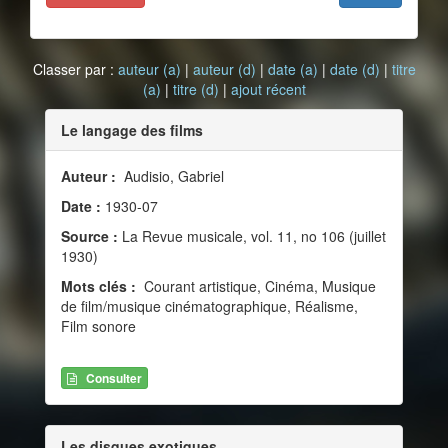
Classer par :
auteur (a)
|
auteur (d)
|
date (a)
|
date (d)
|
titre
(a)
|
titre (d)
|
ajout récent
Le langage des films
Auteur :
Audisio, Gabriel
Date :
1930-07
Source :
La Revue musicale, vol. 11, no 106 (juillet
1930)
Mots clés :
Courant artistique, Cinéma, Musique
de film/musique cinématographique, Réalisme,
Film sonore
Consulter
Les disques exotiques