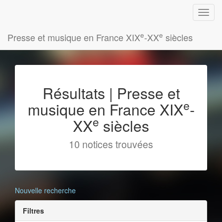
e
e
Presse et musique en France XIX
-XX
siècles
Résultats | Presse et
e
musique en France XIX
-
e
XX
siècles
10 notices trouvées
Nouvelle recherche
Filtres