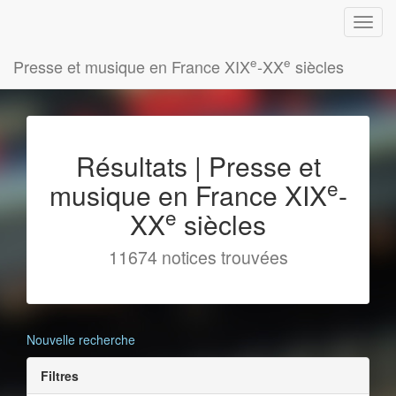
e
e
Presse et musique en France XIX
-XX
siècles
Résultats | Presse et
e
musique en France XIX
-
e
XX
siècles
11674 notices trouvées
Nouvelle recherche
Filtres