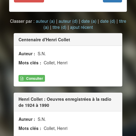
Classer par :
auteur (a)
|
auteur (d)
|
date (a)
|
date (d)
|
titre
(a)
|
titre (d)
|
ajout récent
Centenaire d'Henri Collet
Auteur :
S.N.
Mots clés :
Collet, Henri
Consulter
Henri Collet : Oeuvres enregistrées à la radio
de 1924 à 1990
Auteur :
S.N.
Mots clés :
Collet, Henri