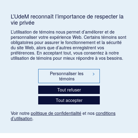
Consulter
L’UdeM reconnaît l’importance de respecter la
vie privée
1
2
3
4
5
…
1168
L’utilisation de témoins nous permet d’améliorer et de
personnaliser votre expérience Web. Certains témoins sont
obligatoires pour assurer le fonctionnement et la sécurité
du site Web, alors que d’autres enregistrent vos
préférences. En acceptant tout, vous consentez à notre
utilisation de témoins pour mieux répondre à vos besoins.
Personnaliser les
>
témoins
Tout refuser
Tout accepter
Voir notre
politique de confidentialité
et nos
conditions
d’utilisation
.