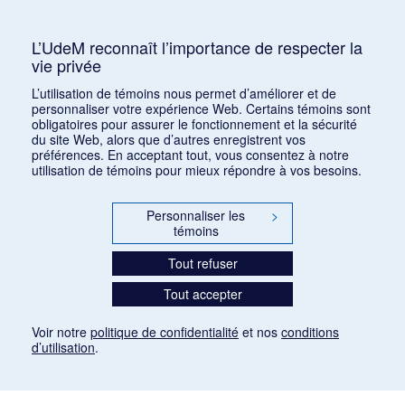
Consulter
L’UdeM reconnaît l’importance de respecter la
vie privée
1
2
3
4
5
…
1168
L’utilisation de témoins nous permet d’améliorer et de
personnaliser votre expérience Web. Certains témoins sont
obligatoires pour assurer le fonctionnement et la sécurité
du site Web, alors que d’autres enregistrent vos
préférences. En acceptant tout, vous consentez à notre
utilisation de témoins pour mieux répondre à vos besoins.
Personnaliser les
>
témoins
Tout refuser
Tout accepter
Voir notre
politique de confidentialité
et nos
conditions
d’utilisation
.