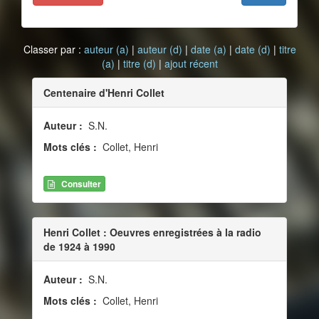
Classer par :
auteur (a)
|
auteur (d)
|
date (a)
|
date (d)
|
titre
(a)
|
titre (d)
|
ajout récent
Centenaire d'Henri Collet
Auteur :
S.N.
Mots clés :
Collet, Henri
Consulter
Henri Collet : Oeuvres enregistrées à la radio
de 1924 à 1990
Auteur :
S.N.
Mots clés :
Collet, Henri