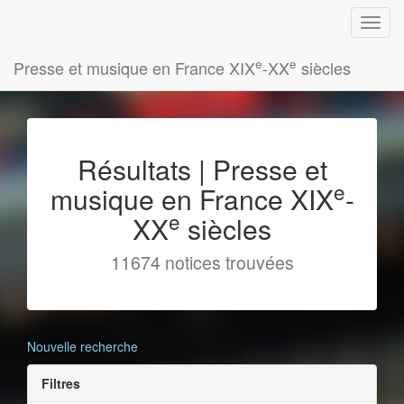
e
e
Presse et musique en France XIX
-XX
siècles
Résultats | Presse et
e
musique en France XIX
-
e
XX
siècles
11674 notices trouvées
Nouvelle recherche
Filtres