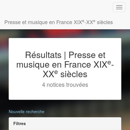
e
e
Presse et musique en France XIX
-XX
siècles
Résultats | Presse et
e
musique en France XIX
-
e
XX
siècles
4 notices trouvées
Nouvelle recherche
Filtres