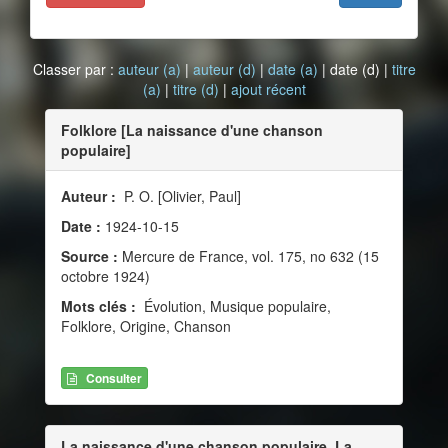
Classer par :
auteur (a)
|
auteur (d)
|
date (a)
| date (d) |
titre
(a)
|
titre (d)
|
ajout récent
Folklore [La naissance d'une chanson
populaire]
Auteur :
P. O. [Olivier, Paul]
Date :
1924-10-15
Source :
Mercure de France, vol. 175, no 632 (15
octobre 1924)
Mots clés :
Évolution, Musique populaire,
Folklore, Origine, Chanson
Consulter
La naissance d'une chanson populaire. La