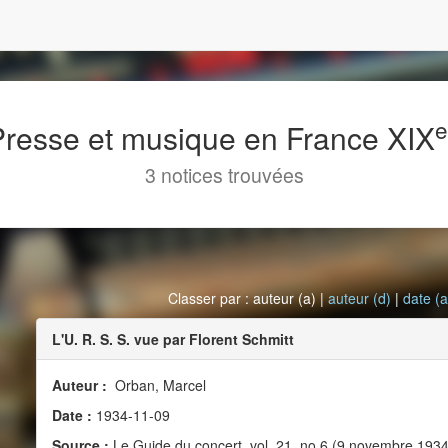
 Presse et musique en France XIX
3 notices trouvées
Classer par : auteur (a) |
auteur (d)
|
date (a
L'U. R. S. S. vue par Florent Schmitt
Auteur :
Orban, Marcel
Date :
1934-11-09
Source :
Le Guide du concert, vol. 21, no 6 (9 novembre 1934