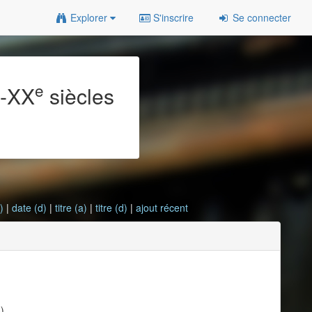
Explorer
S'inscrire
Se connecter
e
e
-XX
siècles
)
|
date (d)
|
titre (a)
|
titre (d)
|
ajout récent
)