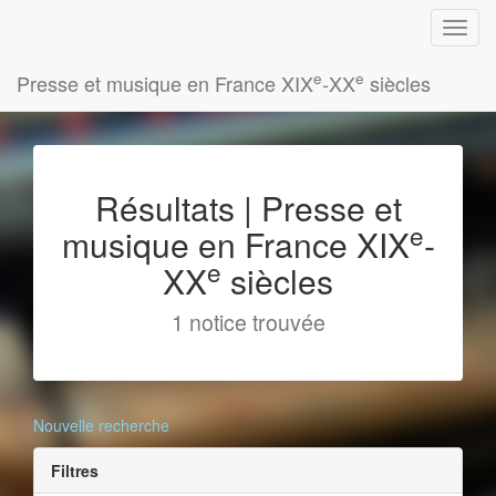
e
e
Presse et musique en France XIX
-XX
siècles
Résultats | Presse et
e
musique en France XIX
-
e
XX
siècles
1 notice trouvée
Nouvelle recherche
Filtres