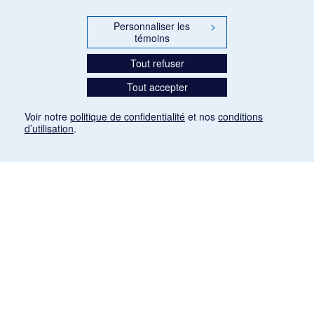
Personnaliser les
>
témoins
Tout refuser
Tout accepter
Voir notre
politique de confidentialité
et nos
conditions
d’utilisation
.
Mention légale
Les articles de presse reproduits dans la banque de données sont libres de droits. Leur
diffusion dans la banque de données est non commerciale et respecte les critères
d'utilisation équitable aux fins de recherche ainsi qu'établie par la Loi sur le droit d'auteur
du Canada (L.R.C. (1985), ch. C-42:
http://laws-lois.justice.gc.ca/fra/lois/C-42/page-
9.html#h-26
). Les PDF des articles des revues suivantes ont été téléchargés (sauf
quelques exceptions) de Gallica: Le Ménestrel, La Musique pendant la guerre, La Tribune
de Saint-Gervais, Le Mercure de France, La Revue politique et littéraire «Revue bleue».