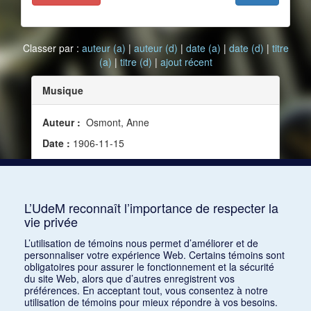
Classer par :
auteur (a)
|
auteur (d)
|
date (a)
|
date (d)
|
titre
(a)
|
titre (d)
|
ajout récent
Musique
Auteur :
Osmont, Anne
Date :
1906-11-15
Source :
Mercure de France, vol. 64, no 226 (15
novembre 1906)
Mots clés :
Poésie, Musique et poésie
L’UdeM reconnaît l’importance de respecter la
vie privée
Consulter
L’utilisation de témoins nous permet d’améliorer et de
personnaliser votre expérience Web. Certains témoins sont
obligatoires pour assurer le fonctionnement et la sécurité
du site Web, alors que d’autres enregistrent vos
préférences. En acceptant tout, vous consentez à notre
utilisation de témoins pour mieux répondre à vos besoins.