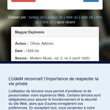
Classer par :
auteur (a)
|
auteur (d)
|
date (a)
|
date (d)
|
titre
(a)
|
titre (d)
| ajout récent
Magyar Explorers
Auteur :
Otvos, Adloran
Date :
1925-04
Source :
Modern Music, vol. 2, no 2 (avril 1925)
Mots clés :
XXe siècle, Folklore, Hongrie,
Musique hongroise, Folklorique, Kodály, Zoltán,
Bartók, Béla
L’UdeM reconnaît l’importance de respecter la
vie privée
Consulter
L’utilisation de témoins nous permet d’améliorer et de
personnaliser votre expérience Web. Certains témoins sont
obligatoires pour assurer le fonctionnement et la sécurité
du site Web, alors que d’autres enregistrent vos
préférences. En acceptant tout, vous consentez à notre