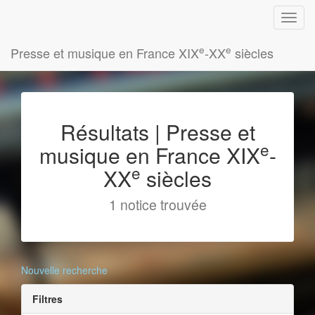
e
e
Presse et musique en France XIX
-XX
siècles
Résultats | Presse et
e
musique en France XIX
-
e
XX
siècles
1 notice trouvée
Nouvelle recherche
Filtres