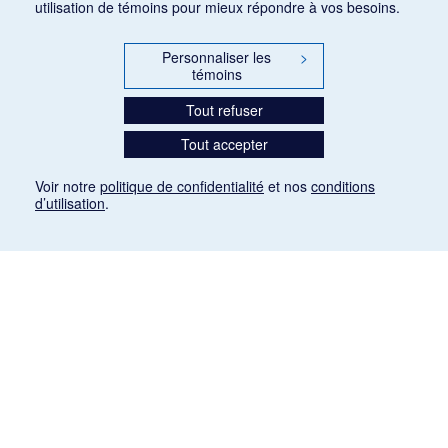
utilisation de témoins pour mieux répondre à vos besoins.
Personnaliser les
>
témoins
Tout refuser
Tout accepter
Voir notre
politique de confidentialité
et nos
conditions
d’utilisation
.
Mention légale
Les articles de presse reproduits dans la banque de données sont libres de droits. Leur
diffusion dans la banque de données est non commerciale et respecte les critères
d'utilisation équitable aux fins de recherche ainsi qu'établie par la Loi sur le droit d'auteur
du Canada (L.R.C. (1985), ch. C-42:
http://laws-lois.justice.gc.ca/fra/lois/C-42/page-
9.html#h-26
). Les PDF des articles des revues suivantes ont été téléchargés (sauf