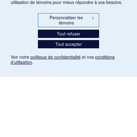
utilisation de témoins pour mieux répondre à vos besoins.
Personnaliser les
>
témoins
Tout refuser
Tout accepter
Voir notre
politique de confidentialité
et nos
conditions
d’utilisation
.
Mention légale
Les articles de presse reproduits dans la banque de données sont libres de droits. Leur
diffusion dans la banque de données est non commerciale et respecte les critères
d'utilisation équitable aux fins de recherche ainsi qu'établie par la Loi sur le droit d'auteur
du Canada (L.R.C. (1985), ch. C-42:
http://laws-lois.justice.gc.ca/fra/lois/C-42/page-
9.html#h-26
). Les PDF des articles des revues suivantes ont été téléchargés (sauf