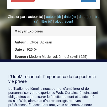
Classer par : auteur (a) |
auteur (d)
|
date (a)
|
date (d)
|
titre
(a)
|
titre (d)
|
ajout récent
Magyar Explorers
Auteur :
Otvos, Adloran
Date :
1925-04
Source :
Modern Music, vol. 2, no 2 (avril 1925)
Mots clés :
XXe siècle, Folklore, Hongrie,
Musique hongroise, Folklorique, Kodály, Zoltán,
Bartók, Béla
L’UdeM reconnaît l’importance de respecter la
vie privée
Consulter
L’utilisation de témoins nous permet d’améliorer et de
personnaliser votre expérience Web. Certains témoins sont
obligatoires pour assurer le fonctionnement et la sécurité
du site Web, alors que d’autres enregistrent vos
préférences. En acceptant tout, vous consentez à notre