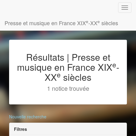
e
e
Presse et musique en France XIX
-XX
siècles
Résultats | Presse et
e
musique en France XIX
-
e
XX
siècles
1 notice trouvée
Nouvelle recherche
Filtres