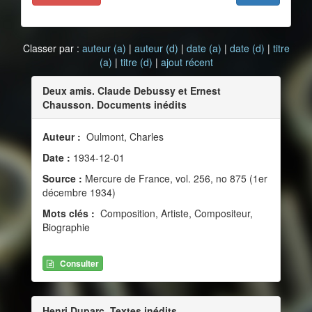
Classer par :
auteur (a)
|
auteur (d)
|
date (a)
|
date (d)
|
titre
(a)
|
titre (d)
|
ajout récent
Deux amis. Claude Debussy et Ernest
Chausson. Documents inédits
Auteur :
Oulmont, Charles
Date :
1934-12-01
Source :
Mercure de France, vol. 256, no 875 (1er
décembre 1934)
Mots clés :
Composition, Artiste, Compositeur,
Biographie
Consulter
Henri Duparc. Textes inédits