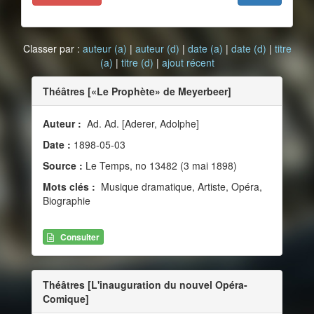
Classer par :
auteur (a)
|
auteur (d)
|
date (a)
|
date (d)
|
titre
(a)
|
titre (d)
|
ajout récent
Théâtres [«Le Prophète» de Meyerbeer]
Auteur :
Ad. Ad. [Aderer, Adolphe]
Date :
1898-05-03
Source :
Le Temps, no 13482 (3 mai 1898)
Mots clés :
Musique dramatique, Artiste, Opéra,
Biographie
Consulter
Théâtres [L'inauguration du nouvel Opéra-
Comique]