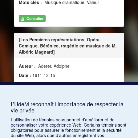
Mots clés :
Musique dramatique, Valeur
Consulter
[Les Premières représentations. Opéra-
Comique. Bérénice, tragédie en musique de M.
Albéric Magnard]
Auteur :
Aderer, Adolphe
Date :
1911-12-15
Source :
Le Petit Parisien, vol. 36, no 12830 (15
décembre 1911)
Mots clés :
Paris
L’UdeM reconnaît l’importance de respecter la
vie privée
Consulter
L’utilisation de témoins nous permet d’améliorer et de
personnaliser votre expérience Web. Certains témoins sont
obligatoires pour assurer le fonctionnement et la sécurité
du site Web, alors que d’autres enregistrent vos