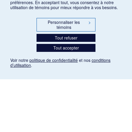
préférences. En acceptant tout, vous consentez à notre
utilisation de témoins pour mieux répondre à vos besoins.
Personnaliser les
>
témoins
Tout refuser
Tout accepter
Voir notre
politique de confidentialité
et nos
conditions
d’utilisation
.
Mention légale
Les articles de presse reproduits dans la banque de données sont libres de droits. Leur
diffusion dans la banque de données est non commerciale et respecte les critères
d'utilisation équitable aux fins de recherche ainsi qu'établie par la Loi sur le droit d'auteur
du Canada (L.R.C. (1985), ch. C-42:
http://laws-lois.justice.gc.ca/fra/lois/C-42/page-