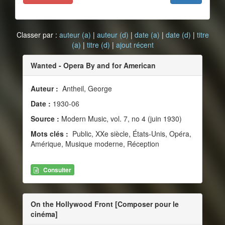
Classer par :
auteur (a)
|
auteur (d)
|
date (a)
|
date (d)
|
titre
(a)
|
titre (d)
|
ajout récent
Wanted - Opera By and for American
Auteur :
Antheil, George
Date :
1930-06
Source :
Modern Music, vol. 7, no 4 (juin 1930)
Mots clés :
Public, XXe siècle, États-Unis, Opéra,
Amérique, Musique moderne, Réception
Consulter
On the Hollywood Front [Composer pour le
cinéma]