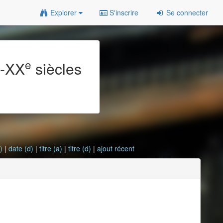
Explorer
S'inscrire
Se connecter
e
e
-XX
siècles
)
|
date (d)
|
titre (a)
|
titre (d)
|
ajout récent