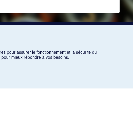
res pour assurer le fonctionnement et la sécurité du
ns pour mieux répondre à vos besoins.
es critères d'utilisation équitable aux fins de recherche ainsi
icles des revues suivantes ont été téléchargés (sauf quelques