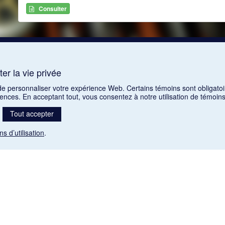
Consulter
er la vie privée
 de personnaliser votre expérience Web. Certains témoins sont obligatoi
rences. En acceptant tout, vous consentez à notre utilisation de témoi
Tout accepter
ns d’utilisation
.
Mention légale
nt libres de droits. Leur diffusion dans la banque de données est non commerciale et respecte l
 (1985), ch. C-42:
http://laws-lois.justice.gc.ca/fra/lois/C-42/page-9.html#h-26
). Les PDF des art