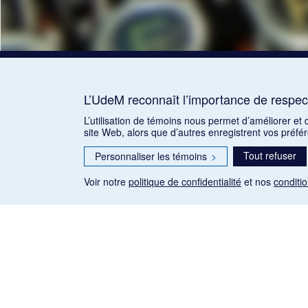
L’UdeM reconnaît l’importance de respect
L’utilisation de témoins nous permet d’améliorer et
site Web, alors que d’autres enregistrent vos préfé
Tout refuser
Personnaliser les témoins
>
Voir notre
politique de confidentialité
et nos
conditio
Les articles de presse reproduits dans la banque de données so
qu'établie par la Loi sur le droit d'auteur du Canada (L.R.C.