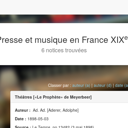
 Presse et musique en France XIX
6 notices trouvées
Classer par :
auteur (a)
|
auteur (d)
|
date (a
Théâtres [«Le Prophète» de Meyerbeer]
Auteur :
Ad. Ad. [Aderer, Adolphe]
Date :
1898-05-03
Source :
Le Temps, no 13482 (3 mai 1898)