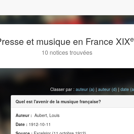
 Presse et musique en France XIX
10 notices trouvées
Classer par :
auteur (a)
|
auteur (d)
|
date (a
Quel est l'avenir de la musique française?
Auteur :
Aubert, Louis
Date :
1912-10-11
Source :
Excelsior (11 octobre 1912)