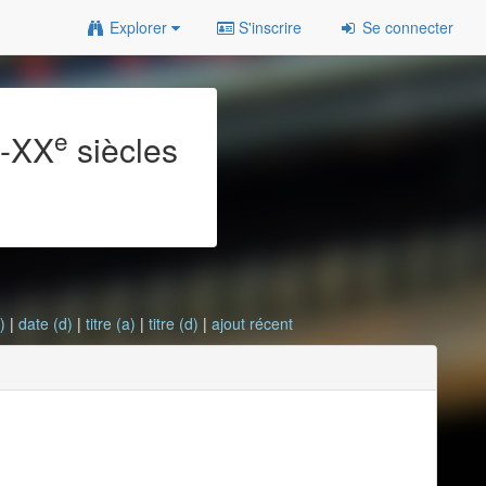
Explorer
S'inscrire
Se connecter
e
e
-XX
siècles
)
|
date (d)
|
titre (a)
|
titre (d)
|
ajout récent