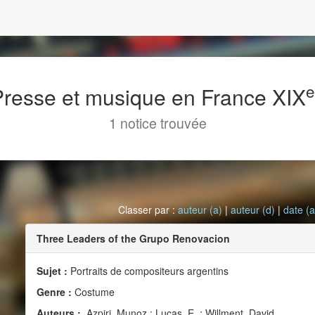
 Presse et musique en France XIX
1 notice trouvée
Classer par :
auteur (a)
|
auteur (d)
|
date (a
Three Leaders of the Grupo Renovacion
Sujet :
Portraits de compositeurs argentins
Genre :
Costume
Auteurs :
Azpiri, Munoz ; Lucas, E. ; Willment, David