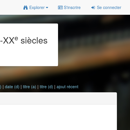
Explorer
S'inscrire
Se connecter
e
e
-XX
siècles
)
|
date (d)
|
titre (a)
|
titre (d)
|
ajout récent