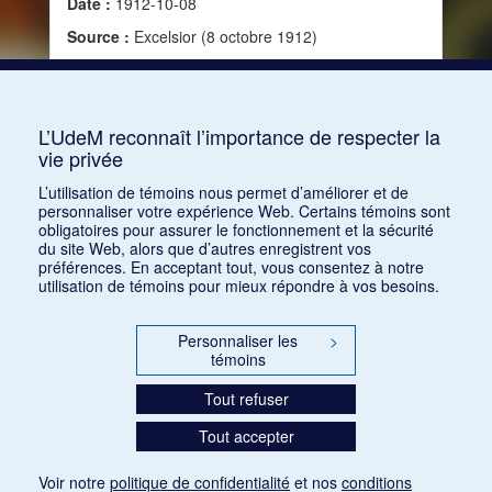
Date :
1912-10-08
Source :
Excelsior (8 octobre 1912)
Consulter
L’UdeM reconnaît l’importance de respecter la
vie privée
1
2
3
L’utilisation de témoins nous permet d’améliorer et de
personnaliser votre expérience Web. Certains témoins sont
obligatoires pour assurer le fonctionnement et la sécurité
du site Web, alors que d’autres enregistrent vos
préférences. En acceptant tout, vous consentez à notre
utilisation de témoins pour mieux répondre à vos besoins.
Personnaliser les
>
témoins
Tout refuser
Tout accepter
Voir notre
politique de confidentialité
et nos
conditions