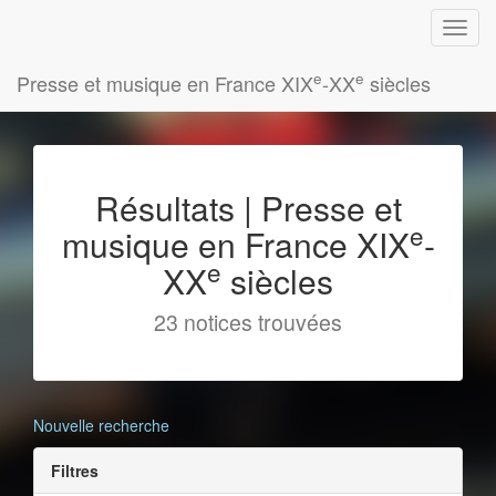
e
e
Presse et musique en France XIX
-XX
siècles
Résultats | Presse et
e
musique en France XIX
-
e
XX
siècles
23 notices trouvées
Nouvelle recherche
Filtres