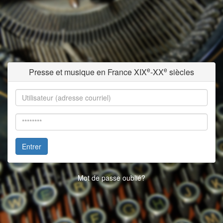
e
e
Presse et musique en France XIX
-XX
siècles
Entrer
Mot de passe oublié?