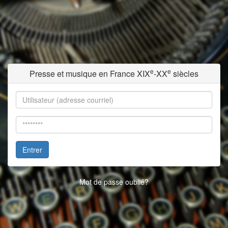
e
e
Presse et musique en France XIX
-XX
siècles
Entrer
Mot de passe oublié?