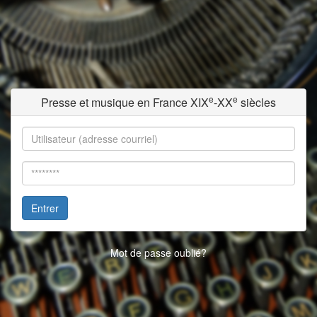
e
e
Presse et musique en France XIX
-XX
siècles
Entrer
Mot de passe oublié?