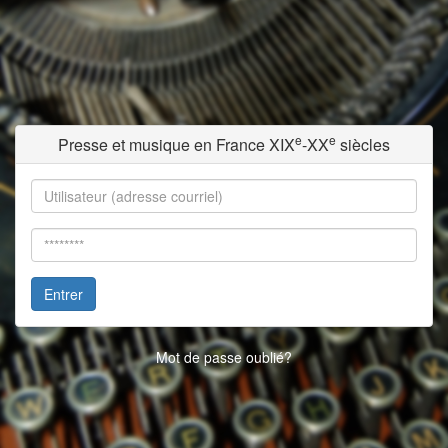
e
e
Presse et musique en France XIX
-XX
siècles
Entrer
Mot de passe oublié?