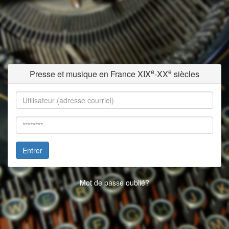
e
e
Presse et musique en France XIX
-XX
siècles
Entrer
Mot de passe oublié?