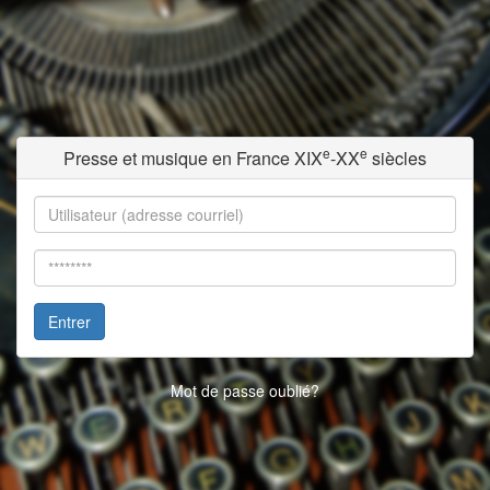
e
e
Presse et musique en France XIX
-XX
siècles
Entrer
Mot de passe oublié?