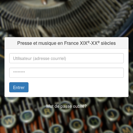
e
e
Presse et musique en France XIX
-XX
siècles
Entrer
Mot de passe oublié?