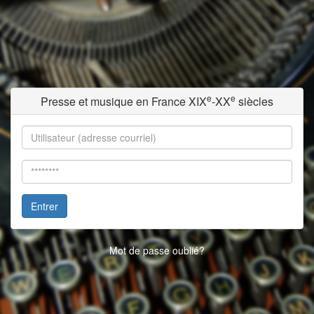
e
e
Presse et musique en France XIX
-XX
siècles
Entrer
Mot de passe oublié?