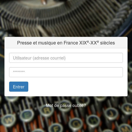
e
e
Presse et musique en France XIX
-XX
siècles
Entrer
Mot de passe oublié?