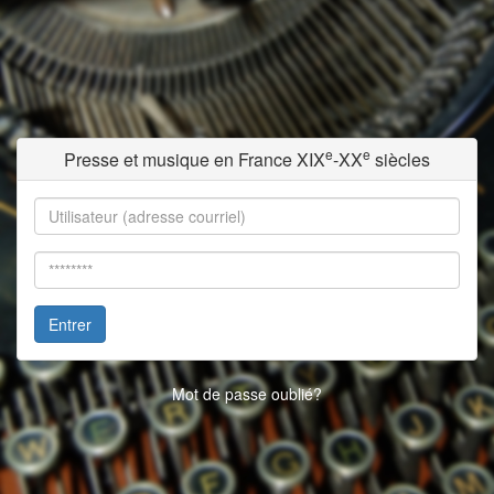
e
e
Presse et musique en France XIX
-XX
siècles
Entrer
Mot de passe oublié?