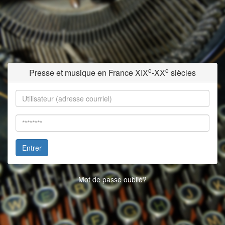
e
e
Presse et musique en France XIX
-XX
siècles
Entrer
Mot de passe oublié?