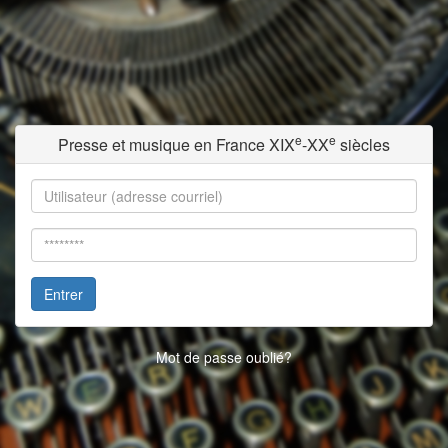
e
e
Presse et musique en France XIX
-XX
siècles
Entrer
Mot de passe oublié?