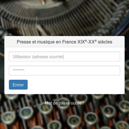
e
e
Presse et musique en France XIX
-XX
siècles
Entrer
Mot de passe oublié?