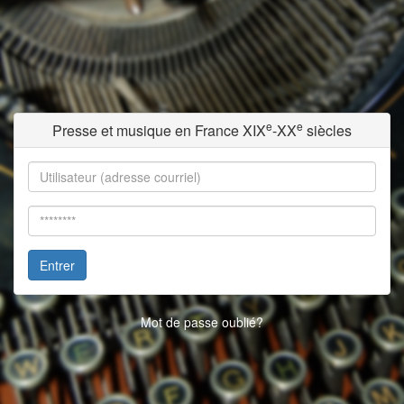
e
e
Presse et musique en France XIX
-XX
siècles
Entrer
Mot de passe oublié?