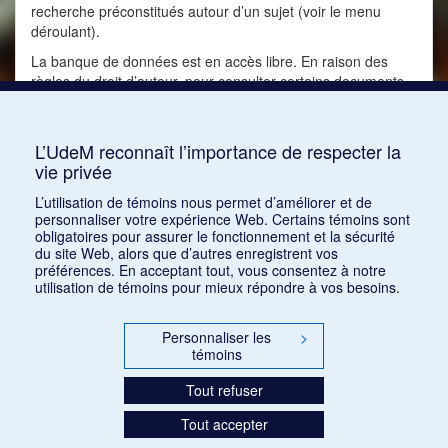
recherche préconstitués autour d’un sujet (voir le menu
déroulant).
La banque de données est en accès libre. En raison des
règles du droit d’auteur, pour consulter certains documents,
il est toutefois nécessaire de s’inscrire en cliquant sur le
bouton
“S’inscrire”
en haut à droite.
L’UdeM reconnaît l’importance de respecter la
Pour signaler une erreur ou un problème avec la banque de
vie privée
données, vous pouvez nous écrire à l’adresse suivante :
pmf@regroupement-rcms.org
L’utilisation de témoins nous permet d’améliorer et de
personnaliser votre expérience Web. Certains témoins sont
obligatoires pour assurer le fonctionnement et la sécurité
du site Web, alors que d’autres enregistrent vos
préférences. En acceptant tout, vous consentez à notre
utilisation de témoins pour mieux répondre à vos besoins.
Personnaliser les
>
témoins
Tout refuser
Tout accepter