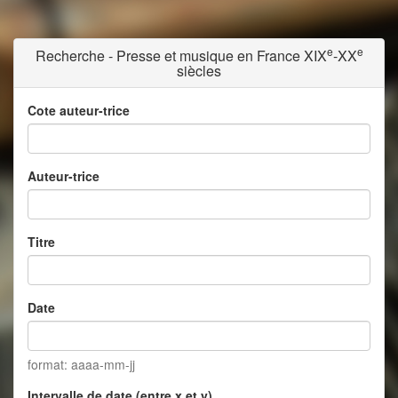
e
e
Recherche - Presse et musique en France XIX
-XX
siècles
Cote auteur-trice
Auteur-trice
Titre
Date
format: aaaa-mm-jj
Intervalle de date (entre x et y)