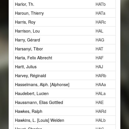
Harlor, Th.
HATb
Haroun, Thierry
HATa
Harris, Roy
HARc
Harrison, Lou
HAL
Harry, Gérard
HAG
Harsanyi, Tibor
HAT
Harta, Felix Albrecht
HAF
Hartt, Julius
HAJ
Harvey, Réginald
HARb
Hasselmans, Alph. [Alphonse]
HAAa
Haudebert, Lucien
HALa
Haussmann, Elias Gottlied
HAE
Hawkes, Ralph
HARd
Hawkins, L. [Louis] Welden
HALb