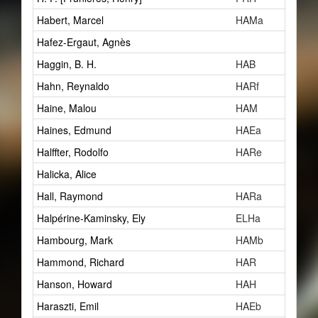
Habert, Marcel
HAMa
Hafez-Ergaut, Agnès
Haggin, B. H.
HAB
Hahn, Reynaldo
HARf
Haine, Malou
HAM
Haines, Edmund
HAEa
Halffter, Rodolfo
HARe
Halicka, Alice
Hall, Raymond
HARa
Halpérine-Kaminsky, Ely
ELHa
Hambourg, Mark
HAMb
Hammond, Richard
HAR
Hanson, Howard
HAH
Haraszti, Emil
HAEb