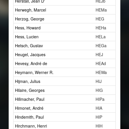
Herstall, Jean D'
HEJb
Herwegh, Marcel
HEMa
Herzog, George
HEG
Hess, Howard
HEHa
Hess, Lucien
HELa
Hetsch, Gustav
HEGa
Heugel, Jacques
HEJ
Hevesy, André de
HEAd
Heymann, Werner R.
HEWa
Hijman, Julius
HIJ
Hilaire, Georges
HIG
Hillmacher, Paul
HIPa
Himonet, André
HIA
Hindemith, Paul
HIP
Hirchmann, Henri
HIH