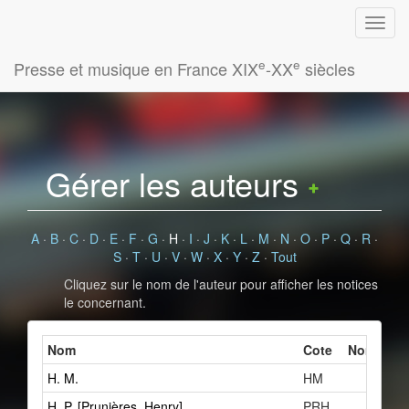
e
e
Presse et musique en France XIX
-XX
siècles
Gérer les auteurs
A
·
B
·
C
·
D
·
E
·
F
·
G
·
H
·
I
·
J
·
K
·
L
·
M
·
N
·
O
·
P
·
Q
·
R
·
S
·
T
·
U
·
V
·
W
·
X
·
Y
·
Z
·
Tout
Cliquez sur le nom de l'auteur pour afficher les notices
le concernant.
Nom
Cote
Nombre de
H. M.
HM
H. P. [Prunières, Henry]
PRH