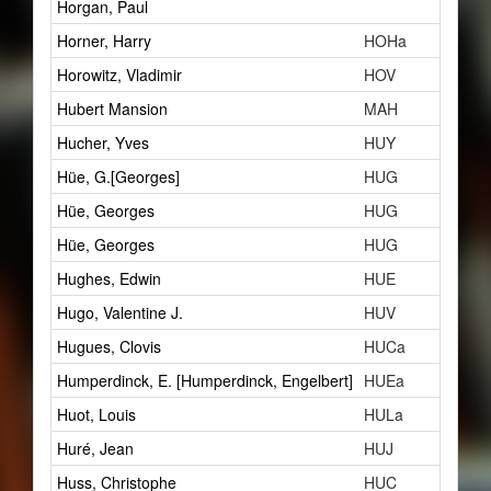
Horgan, Paul
Horner, Harry
HOHa
Horowitz, Vladimir
HOV
Hubert Mansion
MAH
Hucher, Yves
HUY
Hüe, G.[Georges]
HUG
Hüe, Georges
HUG
Hüe, Georges
HUG
Hughes, Edwin
HUE
Hugo, Valentine J.
HUV
Hugues, Clovis
HUCa
Humperdinck, E. [Humperdinck, Engelbert]
HUEa
Huot, Louis
HULa
Huré, Jean
HUJ
Huss, Christophe
HUC