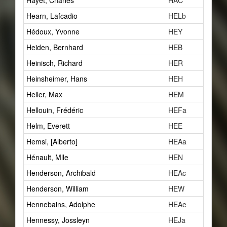
Hayet, Charles
HAC
Hearn, Lafcadio
HELb
Hédoux, Yvonne
HEY
Heiden, Bernhard
HEB
Heinisch, Richard
HER
Heinsheimer, Hans
HEH
Heller, Max
HEM
Hellouin, Frédéric
HEFa
Helm, Everett
HEE
Hemsi, [Alberto]
HEAa
Hénault, Mlle
HEN
Henderson, Archibald
HEAc
Henderson, William
HEW
Hennebains, Adolphe
HEAe
Hennessy, Jossleyn
HEJa