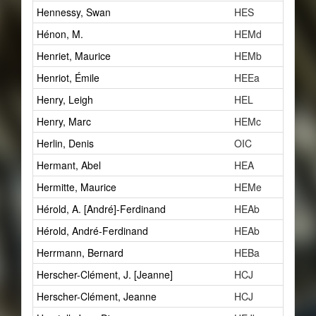
Hennessy, Swan
HES
Hénon, M.
HEMd
Henriet, Maurice
HEMb
Henriot, Émile
HEEa
Henry, Leigh
HEL
Henry, Marc
HEMc
Herlin, Denis
OIC
Hermant, Abel
HEA
Hermitte, Maurice
HEMe
Hérold, A. [André]-Ferdinand
HEAb
Hérold, André-Ferdinand
HEAb
Herrmann, Bernard
HEBa
Herscher-Clément, J. [Jeanne]
HCJ
Herscher-Clément, Jeanne
HCJ