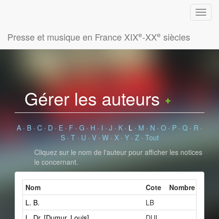
e
e
Presse et musique en France XIX
-XX
siècles
Gérer les auteurs
A
·
B
·
C
·
D
·
E
·
F
·
G
·
H
·
I
·
J
·
K
·
L
·
M
·
N
·
O
·
P
·
Q
·
R
·
S
·
T
·
U
·
V
·
W
·
X
·
Y
·
Z
·
Tout
Cliquez sur le nom de l'auteur pour afficher les notices
le concernant.
Nom
Cote
Nombre de fich
L. B.
LB
1
L. Dr. [Dumur, Louis]
DUL
1