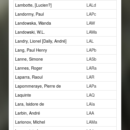
Lambotte, [Lucien?]
LALd
1
Landormy, Paul
LAPc
30
Landowska, Wanda
LAW
6
Landowski, W.L.
LAWa
5
Landry, Lionel [Dally, André]
LAL
15
Lang, Paul Henry
LAPb
2
Lanne, Simone
LASb
1
Lannes, Roger
LARa
1
Laparra, Raoul
LAR
25
Lapommeraye, Pierre de
LAPa
21
Laquinte
LAQ
0
Lara, Isidore de
LAIa
1
Larbin, André
LAA
1
Larionov, Michel
LAMa
5