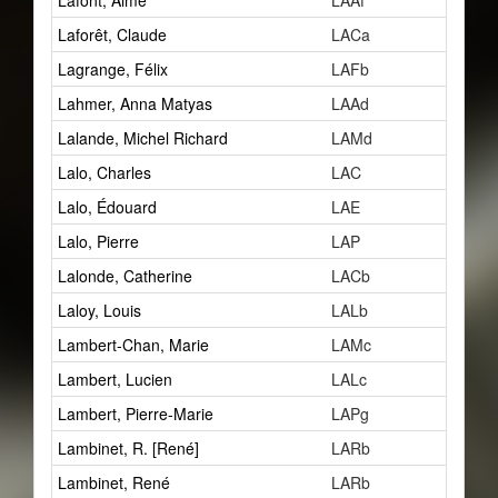
Lafont, Aimé
LAAf
1
Laforêt, Claude
LACa
5
Lagrange, Félix
LAFb
1
Lahmer, Anna Matyas
LAAd
1
Lalande, Michel Richard
LAMd
0
Lalo, Charles
LAC
0
Lalo, Édouard
LAE
2
Lalo, Pierre
LAP
707
Lalonde, Catherine
LACb
0
Laloy, Louis
LALb
13
Lambert-Chan, Marie
LAMc
0
Lambert, Lucien
LALc
0
Lambert, Pierre-Marie
LAPg
1
Lambinet, R. [René]
LARb
1
Lambinet, René
LARb
3