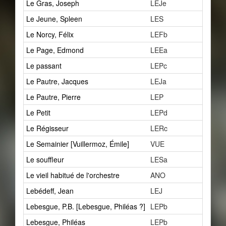
Le Gras, Joseph
LEJe
1
Le Jeune, Spleen
LES
1
Le Norcy, Félix
LEFb
2
Le Page, Edmond
LEEa
2
Le passant
LEPc
1
Le Pautre, Jacques
LEJa
7
Le Pautre, Pierre
LEP
2
Le Petit
LEPd
1
Le Régisseur
LERc
4
Le Semainier [Vuillermoz, Émile]
VUE
1
Le souffleur
LESa
1
Le vieil habitué de l'orchestre
ANO
1
Lebédeff, Jean
LEJ
1
Lebesgue, P.B. [Lebesgue, Philéas ?]
LEPb
1
Lebesgue, Philéas
LEPb
4