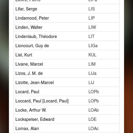
Lifar, Serge
LIS
3
Lindamood, Peter
LIP
3
Linden, Walter
LIW
0
Lindenlaub, Théodore
LIT
7
Lioncourt, Guy de
LIGa
6
List, Kurt
KUL
5
Livane, Marcel
LIM
1
Lizos, J. M. de
LIJa
1
Lizotte, Jean-Marcel
LIJ
2
Locard, Paul
LOPb
1
Loccard, Paul [Locard, Paul]
LOPb
1
Locke, Arthur W.
LOAb
1
Lockspeiser, Edward
LOE
2
Lomax, Alan
LOAc
1