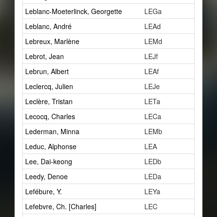
Leblanc-Moeterlinck, Georgette
LEGa
1
Leblanc, André
LEAd
1
Lebreux, Marlène
LEMd
0
Lebrot, Jean
LEJf
0
Lebrun, Albert
LEAf
1
Leclercq, Julien
LEJe
1
Leclère, Tristan
LETa
3
Lecocq, Charles
LECa
1
Lederman, Minna
LEMb
19
Leduc, Alphonse
LEA
1
Lee, Dai-keong
LEDb
1
Leedy, Denoe
LEDa
1
Lefébure, Y.
LEYa
0
Lefebvre, Ch. [Charles]
LEC
1