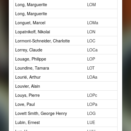
Long, Marguerite
LOM
1
Long, Marguerite
1
Longuet, Marcel
LOMa
1
Lopatnikoff, Nikolai
LON
6
Lormont-Schneider, Charlotte
LOC
1
Lorrey, Claude
LOCa
1
Louage, Philippe
LOP
4
Loundine, Tamara
LOT
2
Lourié, Arthur
LOAa
12
Louvier, Alain
0
Louys, Pierre
LOPc
3
Love, Paul
LOPa
3
Lovett Smith, George Henry
LOG
10
Lubin, Ernest
LUE
1