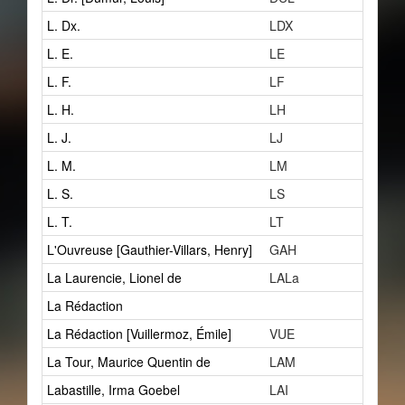
L. Dx.
LDX
9
L. E.
LE
2
L. F.
LF
1
L. H.
LH
2
L. J.
LJ
1
L. M.
LM
3
L. S.
LS
1
L. T.
LT
1
L'Ouvreuse [Gauthier-Villars, Henry]
GAH
1
La Laurencie, Lionel de
LALa
18
La Rédaction
0
La Rédaction [Vuillermoz, Émile]
VUE
1
La Tour, Maurice Quentin de
LAM
2
Labastille, Irma Goebel
LAI
1