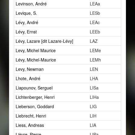
Levinson, André
LEAa
7
Levique, S.
LESb
0
Lévy, André
LEAc
1
Lévy, Ernst
LEEb
1
Lévy, Lazare [dit Lazare-Lévy]
LAZ
3
Levy, Michel Maurice
LEMe
4
Lévy, Michel-Maurice
LEMh
0
Levy, Newman
LEN
2
Lhote, André
LHA
1
Liapounov, Sergueï
LISa
1
Lichtenberger, Henri
LIHa
3
Lieberson, Goddard
LIG
13
Liebrecht, Henri
LIH
1
Liess, Andreas
LIA
2
Lièvre, Pierre
LIPa
3