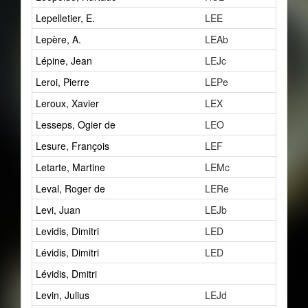
Lepelletier, E.
LEE
1
Lepère, A.
LEAb
1
Lépine, Jean
LEJc
0
Leroi, Pierre
LEPe
2
Leroux, Xavier
LEX
4
Lesseps, Ogier de
LEO
6
Lesure, François
LEF
0
Letarte, Martine
LEMc
0
Leval, Roger de
LERe
2
Levi, Juan
LEJb
1
Levidis, Dimitri
LED
1
Lévidis, Dimitri
LED
2
Lévidis, Dmitri
1
Levin, Julius
LEJd
2