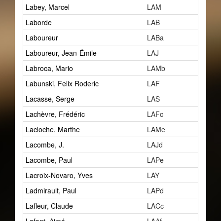
Labey, Marcel
LAM
3
Laborde
LAB
2
Laboureur
LABa
1
Laboureur, Jean-Émile
LAJ
2
Labroca, Mario
LAMb
1
Labunski, Felix Roderic
LAF
1
Lacasse, Serge
LAS
0
Lachèvre, Frédéric
LAFc
2
Lacloche, Marthe
LAMe
19
Lacombe, J.
LAJd
3
Lacombe, Paul
LAPe
2
Lacroix-Novaro, Yves
LAY
2
Ladmirault, Paul
LAPd
5
Lafleur, Claude
LACc
0