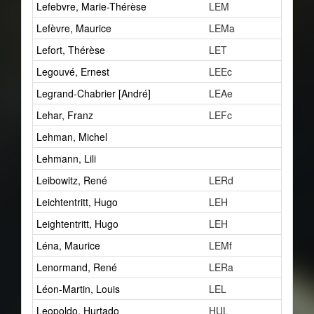
Lefebvre, Marie-Thérèse
LEM
1
Lefèvre, Maurice
LEMa
1
Lefort, Thérèse
LET
1
Legouvé, Ernest
LEEc
1
Legrand-Chabrier [André]
LEAe
1
Lehar, Franz
LEFc
1
Lehman, Michel
0
Lehmann, Lili
1
Leibowitz, René
LERd
1
Leichtentritt, Hugo
LEH
4
Leightentritt, Hugo
LEH
1
Léna, Maurice
LEMf
0
Lenormand, René
LERa
3
Léon-Martin, Louis
LEL
1
Leopoldo, Hurtado
HUL
1