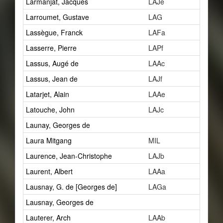
Larmanjat, Jacques
LAJe
2
Larroumet, Gustave
LAG
12
Lassègue, Franck
LAFa
2
Lasserre, Pierre
LAPf
1
Lassus, Augé de
LAAc
2
Lassus, Jean de
LAJf
2
Latarjet, Alain
LAAe
1
Latouche, John
LAJc
1
Launay, Georges de
1
Laura Mitgang
MIL
0
Laurence, Jean-Christophe
LAJb
0
Laurent, Albert
LAAa
41
Lausnay, G. de [Georges de]
LAGa
1
Lausnay, Georges de
4
Lauterer, Arch
LAAb
1