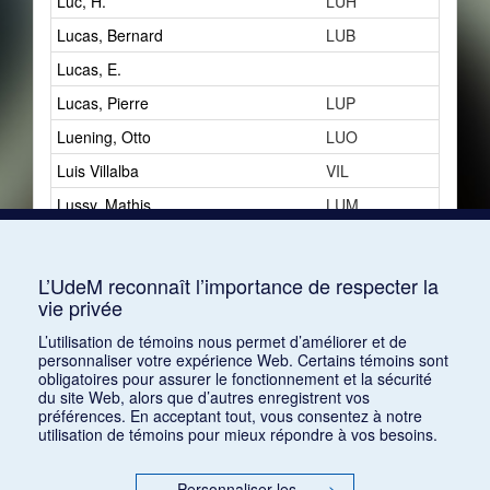
Luc, H.
LUH
1
Lucas, Bernard
LUB
0
Lucas, E.
1
Lucas, Pierre
LUP
4
Luening, Otto
LUO
2
Luis Villalba
VIL
0
Lussy, Mathis
LUM
2
Lux, Jacques
LUJ
11
Luxeuil
LUX
1
L’UdeM reconnaît l’importance de respecter la
vie privée
Lyon, G. [Gustave]
LYG
2
L’utilisation de témoins nous permet d’améliorer et de
personnaliser votre expérience Web. Certains témoins sont
obligatoires pour assurer le fonctionnement et la sécurité
du site Web, alors que d’autres enregistrent vos
préférences. En acceptant tout, vous consentez à notre
utilisation de témoins pour mieux répondre à vos besoins.
Personnaliser les
>