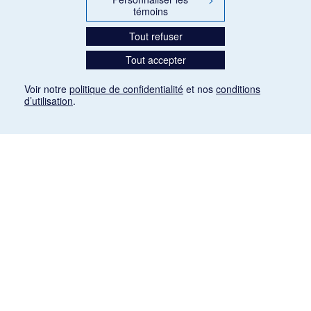
témoins
Tout refuser
Tout accepter
Voir notre
politique de confidentialité
et nos
conditions
d’utilisation
.
Mention légale
Les articles de presse reproduits dans la banque de données sont libres de droits. Leur
diffusion dans la banque de données est non commerciale et respecte les critères
d'utilisation équitable aux fins de recherche ainsi qu'établie par la Loi sur le droit d'auteur
du Canada (L.R.C. (1985), ch. C-42:
http://laws-lois.justice.gc.ca/fra/lois/C-42/page-
9.html#h-26
). Les PDF des articles des revues suivantes ont été téléchargés (sauf
quelques exceptions) de Gallica: Le Ménestrel, La Musique pendant la guerre, La Tribune
de Saint-Gervais, Le Mercure de France, La Revue politique et littéraire «Revue bleue».
Paramètres des témoins