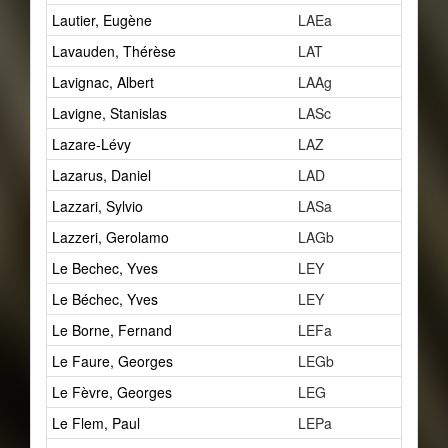
Lautier, Eugène
LAEa
2
Lavauden, Thérèse
LAT
1
Lavignac, Albert
LAAg
2
Lavigne, Stanislas
LASc
1
Lazare-Lévy
LAZ
2
Lazarus, Daniel
LAD
2
Lazzari, Sylvio
LASa
9
Lazzeri, Gerolamo
LAGb
1
Le Bechec, Yves
LEY
1
Le Béchec, Yves
LEY
1
Le Borne, Fernand
LEFa
5
Le Faure, Georges
LEGb
0
Le Fèvre, Georges
LEG
1
Le Flem, Paul
LEPa
4