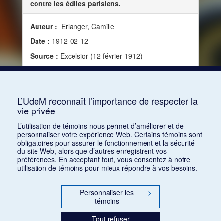
contre les édiles parisiens.
Auteur :
Erlanger, Camille
Date :
1912-02-12
Source :
Excelsior (12 février 1912)
Consulter
L’UdeM reconnaît l’importance de respecter la
vie privée
1
2
3
4
5
6
7
8
9
10
L’utilisation de témoins nous permet d’améliorer et de
personnaliser votre expérience Web. Certains témoins sont
obligatoires pour assurer le fonctionnement et la sécurité
du site Web, alors que d’autres enregistrent vos
préférences. En acceptant tout, vous consentez à notre
utilisation de témoins pour mieux répondre à vos besoins.
Personnaliser les
>
témoins
Tout refuser