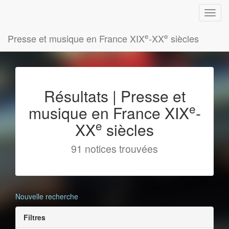
e
e
Presse et musique en France XIX
-XX
siècles
Résultats | Presse et
e
musique en France XIX
-
e
XX
siècles
91 notices trouvées
Nouvelle recherche
Filtres