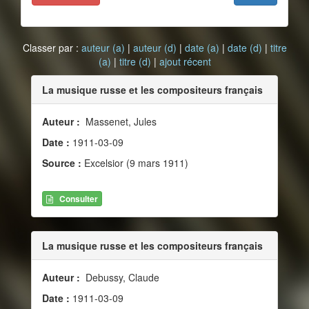
Classer par :
auteur (a)
|
auteur (d)
|
date (a)
|
date (d)
|
titre
(a)
|
titre (d)
|
ajout récent
La musique russe et les compositeurs français
Auteur :
Massenet, Jules
Date :
1911-03-09
Source :
Excelsior (9 mars 1911)
Consulter
La musique russe et les compositeurs français
Auteur :
Debussy, Claude
Date :
1911-03-09